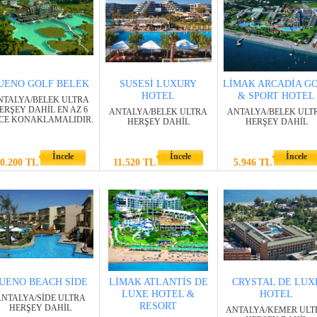
UENO GOLF BELEK
SUSESİ LUXURY
LİMAK ARCADİA G
HOTEL
& SPORT HOTEL
NTALYA/BELEK ULTRA
ERŞEY DAHİL EN AZ 6
ANTALYA/BELEK ULTRA
ANTALYA/BELEK ULT
CE KONAKLAMALIDIR.
HERŞEY DAHİL
HERŞEY DAHİL
İncele
İncele
İncele
0.200 TL
11.520 TL
5.946 TL
UENO BEACH SİDE
LİMAK ATLANTİS DE
CRYSTAL DE LUX
LUXE HOTEL &
HOTEL
NTALYA/SİDE ULTRA
RESORT
HERŞEY DAHİL
ANTALYA/KEMER ULT