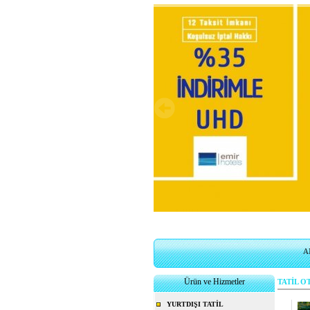
A
Ürün ve Hizmetler
TATİL O
YURTDIŞI TATİL