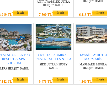
HERŞEY DAHİL
ANTALYA/BELEK ULTRA
HERŞEY DAHİL
İncele
İncele
İncele
2.219 TL
7.500 TL
6.118 TL
RYSTAL GREEN BAY
CRYSTAL ADMIRAL
HAWAİİ BY HOTE
RESORT & SPA
RESORT SUITES & SPA
MARMARİS
BODRUM
SİDE ULTRA HERŞEY
MARMARİS MUĞLA
DAHİL
HERŞEY DAHİL
LTRA HERŞEY DAHİL
İncele
İncele
İncele
7.142 TL
6.478 TL
4.240 TL