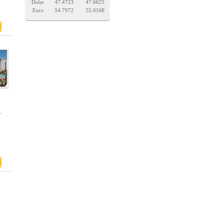
Dolar
47.4723
47.6625
Euro
54.7972
55.0168
L