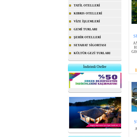
TATİL OTELLERİ
KIBRIS OTELLERİ
VİZE İŞLEMLERİ
GEMİ TURLARI
S
ŞEHİR OTELLERİ
A
SEYAHAT SİGORTASI
H
GE
KÜLTÜR GEZİ TURLARI
İndirimli Oteller
1
S
A