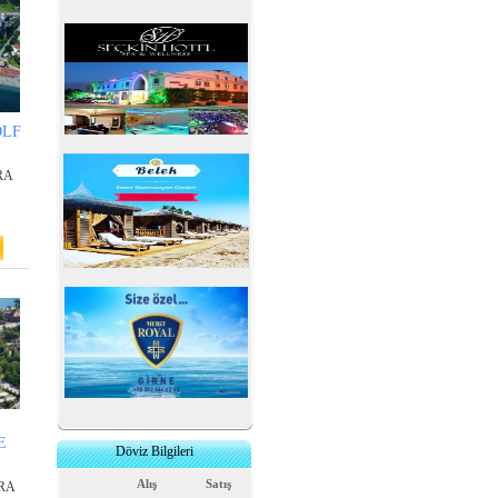
OLF
RA
E
Döviz Bilgileri
Alış
Satış
RA