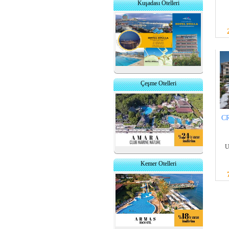
Kuşadası Otelleri
Çeşme Otelleri
C
U
Kemer Otelleri