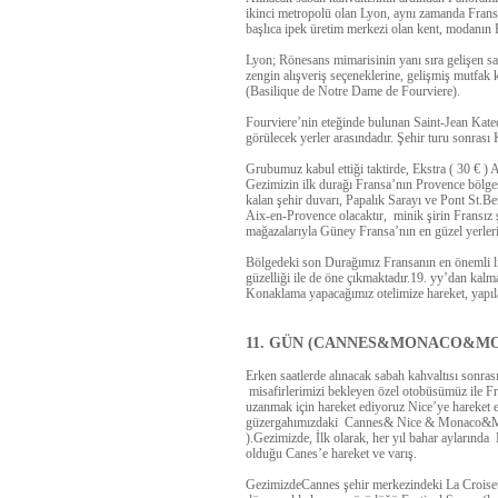
ikinci metropolü olan Lyon, aynı zamanda Frans
başlıca ipek üretim merkezi olan kent, modanın 
Lyon; Rönesans mimarisinin yanı sıra gelişen sa
zengin alışveriş seçeneklerine, gelişmiş mutfak 
(Basilique de Notre Dame de Fourviere).
Fourviere’nin eteğinde bulunan Saint-Jean Kated
görülecek yerler arasındadır. Şehir turu sonra
Grubumuz kabul ettiği taktirde,
Ekstra ( 30 € 
Gezimizin ilk durağı Fransa’nın Provence bölg
kalan şehir duvarı, Papalık Sarayı ve Pont St.B
Aix-en-Provence olacaktır, minik şirin Fransız şe
mağazalarıyla Güney Fransa’nın en güzel yerleri
Bölgedeki son Durağımız Fransanın en önemli lim
güzelliği ile de öne çıkmaktadır.19. yy’dan kal
Konaklama yapacağımız otelimize hareket, yapıl
11. GÜN (CANNES&MONACO&MO
Erken saatlerde alınacak sabah kahvaltısı sonrası
misafirlerimizi bekleyen özel otobüsümüz ile F
uzanmak için
hareket ediyoruz Nice’ye hareket
güzergahımızdaki
Cannes& Nice & Monaco&Mo
).
Gezimizde, İlk olarak, her yıl bahar aylarında 
olduğu
Canes’e
hareket ve varış.
Gezimizde
Cannes şehir merkezindeki La Croisett