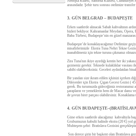
Nebojsa Kulesi, Saborna Kilisesi, Cumhuriyet
arasındadır. Şehir turu sonrası otelimize transfe
3. GÜN BELGRAD – BUDAPEŞTE
Erken saatlerde alınacak Sabah kahvaltının ard
bizleri bekliyor
. Kahramanlar Meydanı, Opera, Pa
Baba Türbesi, Budapeşte’nin en güzel manzarası
Budapeşte’de konaklayacağımız Otelimize geçiy
misafirlerimizle Ekstra
Tuna Nehri Tekne Gezis
inanabilmeniz için tekne turuna çıkmanız olmazsa
Zira Tuna'nın ikiye ayırdığı kentin her iki yakas
gezmeniz gerekir. Teknede kulaklıklar vasıtası il
sahibi olabileceksiniz. Geceleri aydınlatılan bin
Bir yandan size ikram edilen içkinizi içerken di
Dileyenler için Ekstra
Çigan Gecesi Gezisi
(
45
gerek. Bu turumuzda gideceğimiz restoranımız a
şarapların ve yemeklerin hem de Macar dansı ve 
de şovun birer parçası olabilirsiniz. Konaklama 
4. GÜN BUDAPEŞTE–(BRATİSLAV
Güne erken saatlerde alacağımız kahvaltıyla başl
Grubumuzun kabulü halinde
ekstra (20 €)
yol g
Muhteşem şehri
Bratislava Gezisini gerçekleştir
Son derece şirin bir başkent olan Bratislava ge