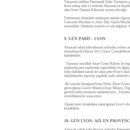
Varışımızı takiben
Panoramik Şehir
Turumuzu
g
konu olmuş olan ve üstünde dünyanın en büyük v
olan
Notre Damme Kilisesini
ziyaret edeceğiz.
Yolumuzun üstündeki muhteşem mimari yapısı
Concorde Meydanı ve Zafer Takı, Opera Meydan
arasındadır.
Otelimize transfer ve oda dağılımı.
9. GÜN PARİS - LYON
Alınacak sabah kahvaltısının ardından serbest z
düzenlenecek (
Ekstra 50 € ) Sacre Coeur&Mont
katılabilirler.
Turumuz öncelikle
Sacre Coeur Kilisesi
ile baş
aralarında para toplayarak yaptırdıkları bu ilgin
ünlü olabilmek hayali ile sanat şehri Paris'e ak
dükkânlardan alışveriş yapabilir ünlü cafelerde z
Bir sonraki durağımız
Seine Nehri Tekne Gezisi
göreceğimiz
Louvre Müzesi,Orsay Müzesi, Özgü
görerek nehir turumuzu tamamlıyoruz.
,
Turumu
seyredilmesiyle sona eriyor
.
Akşam üzeri konaklama yapacağımız
Lyon’a
doğ
konaklama.
10. GÜN LYON- AIX-EN-PROVENC
Alınacak sabah kahvaltısının ardından
Panorami