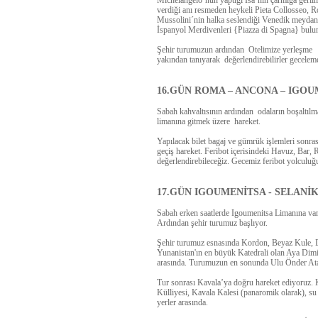
verdiği anı resmeden heykeli Pieta Collosseo,
Mussolini´nin halka seslendiği Venedik meydanı
İspanyol Merdivenleri {Piazza di Spagna}
bulu
Şehir turumuzun ardından Otelimize yerleşme v
yakından tanıyarak değerlendirebilirler gecelem
16.GÜN ROMA – ANCONA – IGO
Sabah kahvaltısının ardından odaların boşaltılm
limanına gitmek üzere hareket.
Yapılacak bilet bagaj ve gümrük işlemleri sonras
geçiş hareket. Feribot içerisindeki Havuz, Bar,
değerlendirebileceğiz. Gecemiz feribot yolculuğu 
17.GÜN IGOUMENİTSA - SELANİK
Sabah erken saatlerde Igoumenitsa Limanına varı
Ardından şehir turumuz başlıyor.
Şehir turumuz esnasında Kordon, Beyaz Kule, D
Yunanistan'ın en büyük Katedrali olan Aya Dimi
arasında. Turumuzun en sonunda Ulu Önder Atatü
Tur sonrası
Kavala’ya
doğru hareket ediyoruz.
Külliyesi, Kavala Kalesi (panaromik olarak), su
yerler arasında.