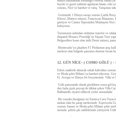
dünya yıldızlarının yürüdüğü Festival Sarayı (le 
buyuk ve guzel yatlarini agirlayan liman, eski s
sonrası,
Nice’ye
hareket ve varış. Varışımızı ta
Gezimizde 1.Dünya savaşı sonrası Çarlık Rusya
Klisesi ,Matisse müzesi, Franciscan Manastırı,
görüyor ve Cimiez Tepesinden Muhteşem Nice şe
buluyoruz.
Turumuzun ardından otelimize transfer ve odala
ihtişamlı
Monaco Prensliği’ne Akşam Turu yap
Belgesellere konu olan ünlü Deniz müzesi, panor
Montecarlo’ya çıkarken F1 Plotlarının araç kul
merkezi olan bölgede şansınızı deneme fırsatı bu
12. GÜN NİCE– ( COMO GÖLÜ ) 
Erken saatlerde alınacak sabah kahvaltısı sonras
ve Moda şehri Milano’ya hareket ediyoruz.
Grub
€)
Avrupa ve Dünya Jet Sosyetesinin Villa ve
Gölü panoramik olarak gördükten sonra göl kı
den fazla çiçek peysajı ile dikkat çeken
Villa Car
Balbianello
ziyaret edilecek yerler arasındadır.
Bir sonraki durağımız ise
Enoteca Cava Turacci
mekan olan bu şarap merkezinde
Espressolu G
sonrası
Sanayi ve Moda şehri Milano şehir merk
turunda
şehrin şık caddelerinde yürüyerek
Ünlü