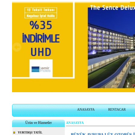
ANASAYFA
RENTACAR
Ürün ve Hizmetler
ANASAYFA
YURTDIŞI TATİL
BÜYÜK AVRUPA LÜX OTOBÜS İL