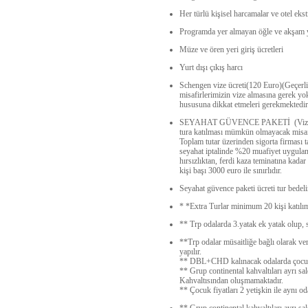
Her türlü kişisel harcamalar ve otel ekst
Programda yer almayan öğle ve akşam 
Müze ve ören yeri giriş ücretleri
Yurt dışı çıkış harcı
Schengen vize ücreti(120 Euro)(Geçerli 
misafirlerimizin vize almasına gerek yokt
hususuna dikkat etmeleri gerekmektedir
SEYAHAT GÜVENCE PAKETİ (Vize reddi i
tura katılması mümkün olmayacak misafi
Toplam tutar üzerinden sigorta firması 
seyahat iptalinde %20 muafiyet uygulan
hırsızlıktan, ferdi kaza teminatına kadar
kişi başı 3000 euro ile sınırlıdır.
Seyahat güvence paketi ücreti tur bedelin
* *Extra Turlar minimum 20 kişi katılımı
** Trp odalarda 3.yatak ek yatak olup, 
**Trp odalar müsaitliğe bağlı olarak ve
yapılır.
** DBL+CHD kalınacak odalarda çocuk i
** Grup continental kahvaltıları ayrı sa
Kahvaltısından oluşmamaktadır.
** Çocuk fiyatları 2 yetişkin ile aynı o
** Grup continental kahvaltıları ayrı sal