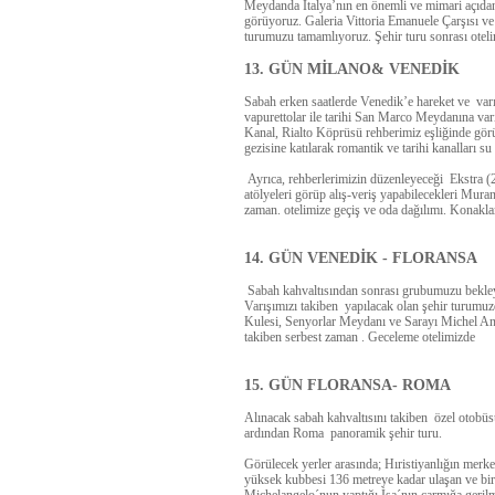
Meydanda İtalya’nın en önemli ve mimari açıdan 
görüyoruz. Galeria Vittoria Emanuele Çarşısı v
turumuzu tamamlıyoruz. Şehir turu sonrası oteli
13. GÜN MİLANO& VENEDİK
Sabah erken saatlerde Venedik’e hareket ve va
vapurettolar ile tarihi San Marco Meydanına v
Kanal, Rialto Köprüsü rehberimiz eşliğinde görü
gezisine katılarak romantik ve tarihi kanalları 
Ayrıca, rehberlerimizin düzenleyeceği
Ekstra (
atölyeleri görüp alış-veriş yapabilecekleri
Muran
zaman. otelimize geçiş ve oda dağılımı. Konakla
14. GÜN VENEDİK - FLORANSA
Sabah kahvaltısından sonrası grubumuzu bekl
Varışımızı takiben yapılacak olan şehir turumu
Kulesi, Senyorlar Meydanı ve Sarayı Michel Ang
takiben serbest zaman . Geceleme otelimizde
15. GÜN FLORANSA- ROMA
Alınacak sabah kahvaltısını takiben özel otobü
ardından
Roma
panoramik şehir turu.
Görülecek yerler arasında; Hıristiyanlığın merke
yüksek kubbesi 136 metreye kadar ulaşan ve bir 
Michelangelo´nun yaptığı İsa´nın çarmığa geri