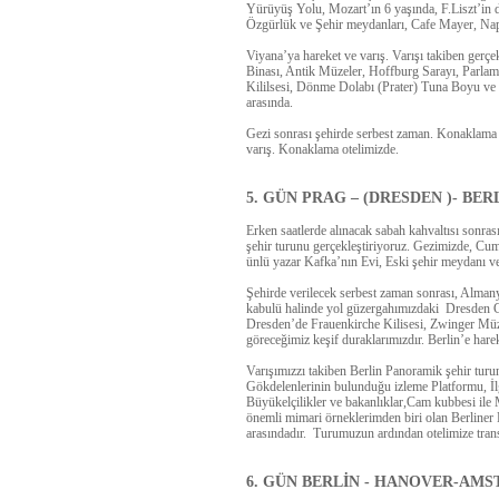
Yürüyüş Yolu, Mozart’ın 6 yaşında, F.Liszt’in de
Özgürlük ve Şehir meydanları, Cafe Mayer, Na
Viyana’ya hareket ve varış. Varışı takiben gerç
Binası, Antik Müzeler, Hoffburg Sarayı, Parlame
Kililsesi, Dönme Dolabı (Prater) Tuna Boyu ve
arasında.
Gezi sonrası şehirde serbest zaman. Konaklama
varış. Konaklama otelimizde.
5. GÜN PRAG – (DRESDEN )- BER
Erken saatlerde alınacak sabah kahvaltısı sonra
şehir turunu gerçekleştiriyoruz. Gezimizde,
Cumh
ünlü yazar Kafka’nın Evi, Eski şehir meydanı 
Şehirde verilecek serbest zaman sonrası, Alma
kabulü halinde yol güzergahımızdaki
Dresden Ge
Dresden’de Frauenkirche Kilisesi, Zwinger Müze
göreceğimiz keşif duraklarımızdır. Berlin’e harek
Varışımızzı takiben Berlin Panoramik şehir turu
Gökdelenlerinin
bulunduğu izleme Platformu, İl
Büyükelçilikler ve bakanlıklar
,Cam kubbesi ile
önemli mimari örneklerimden biri olan
Berliner
arasındadır. Turumuzun ardından otelimize tran
6. GÜN BERLİN - HANOVER-AM