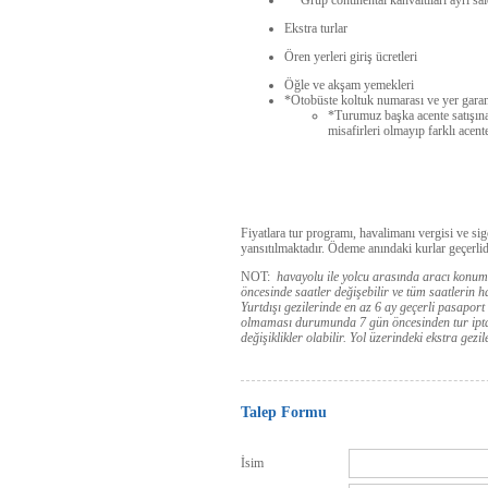
Ekstra turlar
Ören yerleri giriş ücretleri
Öğle ve akşam yemekleri
*Otobüste koltuk numarası ve yer garan
*Turumuz başka acente satışın
misafirleri olmayıp farklı acente
Fiyatlara tur programı, havalimanı vergisi ve sig
yansıtılmaktadır. Ödeme anındaki kurlar geçerlid
NOT:
havayolu ile yolcu arasında aracı konu
öncesinde saatler değişebilir ve tüm saatlerin h
Yurtdışı gezilerinde en az 6 ay geçerli pasaport
olmaması durumunda 7 gün öncesinden tur iptali 
değişiklikler olabilir. Yol üzerindeki ekstra gezi
Talep Formu
İsim