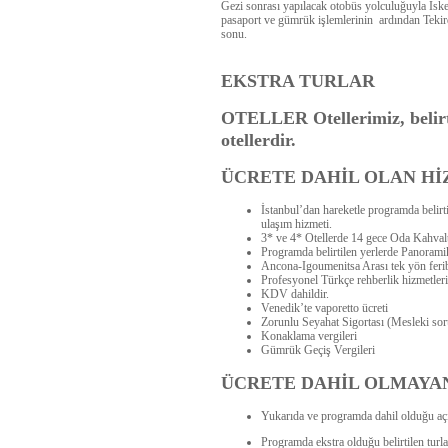
Gezi sonrası yapılacak otobüs yolculuğuyla İskeç
pasaport ve gümrük işlemlerinin ardından Tekird
sonu.
EKSTRA TURLAR
OTELLER
Otellerimiz, beli
otellerdir.
ÜCRETE DAHİL OLAN H
İstanbul’dan hareketle programda belirt
ulaşım hizmeti.
3* ve 4* Otellerde 14 gece Oda Kahval
Programda belirtilen yerlerde Panoramik
Ancona-Igoumenitsa Arası tek yön feribo
Profesyonel Türkçe rehberlik hizmetleri
KDV dahildir.
Venedik’te vaporetto ücreti
Zorunlu Seyahat Sigortası (Mesleki soru
Konaklama vergileri
Gümrük Geçiş Vergileri
ÜCRETE DAHİL OLMAYA
Yukarıda ve programda dahil olduğu açı
Programda ekstra olduğu belirtilen turla