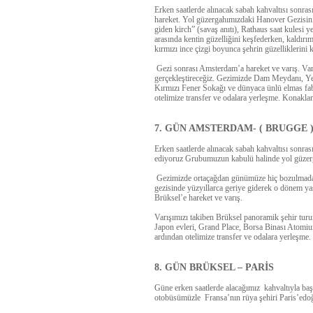
Erken saatlerde alınacak sabah kahvaltısı sonra
hareket. Yol güzergahımızdaki
Hanover Gezisin
giden kirch” (savaş anıtı), Rathaus saat kulesi ye
arasında kentin güzelliğini keşfederken, kaldırı
kırmızı ince çizgi boyunca şehrin güzelliklerini
Gezi sonrası Amsterdam’a hareket ve varış. Va
gerçekleştireceğiz. Gezimizde
Dam Meydanı, Yel 
Kırmızı Fener Sokağı ve dünyaca ünlü elmas fabr
otelimize transfer ve odalara yerleşme. Konakla
7. GÜN AMSTERDAM- ( BRUGGE 
Erken saatlerde alınacak sabah kahvaltısı sonra
ediyoruz Grubumuzun kabulü halinde yol güze
Gezimizde ortaçağdan günümüze hiç bozulmadan
gezisinde yüzyıllarca geriye giderek o dönem ya
Brüksel’e hareket ve varış.
Varışımızı takiben Brüksel panoramik şehir turu
Japon evleri, Grand Place, Borsa Binası Atomiu
ardından otelimize transfer ve odalara yerleşme
8. GÜN BRÜKSEL – PARİS
Güne erken saatlerde alacağımız kahvaltıyla ba
otobüsümüzle
Fransa’nın rüya şehiri Paris’e
doğ