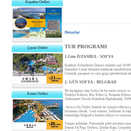
Kuşadası Otelleri
Detaylar
TUR PROGRAMI
Çeşme Otelleri
1.Gün İSTANBUL- SOFYA
Kadıköy Evlendirme Dairesi önünde saat 19:00'd
Hamidiye Camii önünden katılacak misafirlerimiz
Gümrük, pasaport ve sınır geçiş işlemlerimizi 
2. GÜN SOFYA - BELGRAD
İlk durağımız olan Sofya’da bir mola veriyor v
Kemer Otelleri
Nedelya Kilisesi, Rus Kilise’si, Rotanda Kilises
Aleksander Nevski Katedrali Başbakanlık, NDK U
Ayrıca Ulu Önder Atatürk’ün yeniçeri elbisesi g
fırsatımız olacak. G
ezi sonrası
,
Sırbistan’ın baş
bulunduğu Belgrad’a
hareket ediyor ve varıyoru
Varışın ardından Panoramik şehir turumuz sıra
Damat Ali Paşa Türbesi, Zindan Kapı, Leopoldo