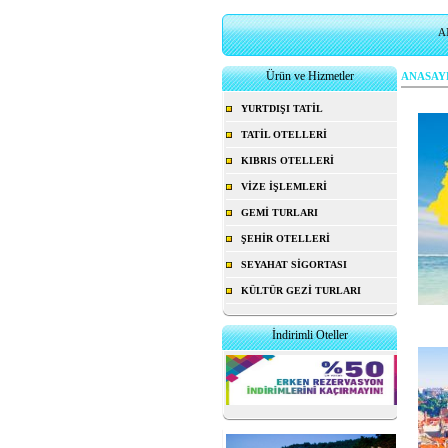
A
Ürün ve Hizmetler
ANASAY
YURTDIŞI TATİL
TATİL OTELLERİ
KIBRIS OTELLERİ
VİZE İŞLEMLERİ
GEMİ TURLARI
ŞEHİR OTELLERİ
SEYAHAT SİGORTASI
KÜLTÜR GEZİ TURLARI
İndirimli Oteller