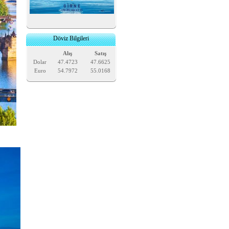
Döviz Bilgileri
Alış
Satış
Dolar
47.4723
47.6625
Euro
54.7972
55.0168