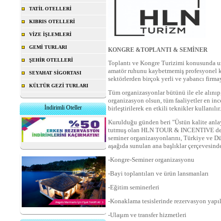
TATİL OTELLERİ
KIBRIS OTELLERİ
VİZE İŞLEMLERİ
GEMİ TURLARI
KONGRE &TOPLANTI & SEMİNER
ŞEHİR OTELLERİ
Toplantı ve Kongre Turizimi konusunda u
amatör ruhunu kaybetmemiş profesyonel k
SEYAHAT SİGORTASI
sektörlerden birçok yerli ve yabancı firm
KÜLTÜR GEZİ TURLARI
Tüm organizasyonlar bütünü ile ele alınıp, i
organizasyon olsun, tüm faaliyetler en ince
İndirimli Oteller
birleştirilerek en etkili teknikler kullanılır.
Kurulduğu günden beri "Üstün kalite anla
tutmuş olan HLN TOUR & INCENTIVE depart
seminer organizasyonlarını, Türkiye ve Dün
aşağıda sunulan ana başlıklar çerçevesinde
-Kongre-Seminer organizasyonu
-Bayi toplantıları ve ürün lansmanları
-Eğitim seminerleri
-Konaklama tesislerinde rezervasyon yapı
-Ulaşım ve transfer hizmetleri