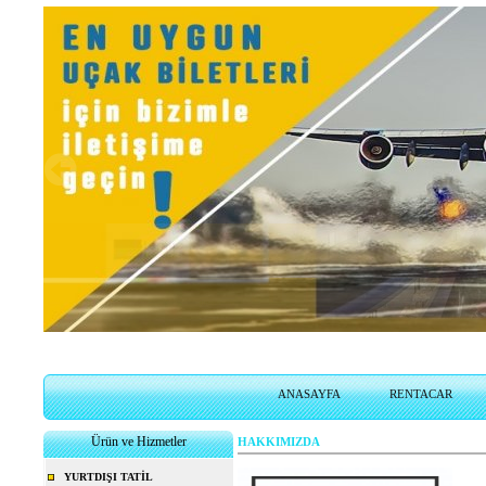
BiletSales.com
Uçak biletlerinizi 7/24 istediğiniz de online sitemizden alabilirsiniz.
ANASAYFA
RENTACAR
Ürün ve Hizmetler
HAKKIMIZDA
YURTDIŞI TATİL