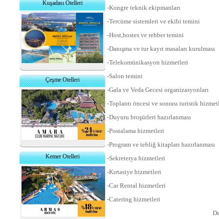
Kuşadası Otelleri
-Kongre teknik ekipmanları
-Tercüme sistemleri ve ekibi temini
-Host,hostes ve rehber temini
-Danışma ve tur kayıt masaları kurulması
-Telekomünikasyon hizmetleri
-Salon temini
Çeşme Otelleri
-Gala ve Veda Gecesi organizasyonları
-Toplantı öncesi ve sonrası turistik hizmet
-Duyuru broşürleri hazırlanması
-Postalama hizmetleri
-Program ve tebliğ kitapları hazırlanması
Kemer Otelleri
-Sekreterya hizmetleri
-Kırtasiye hizmetleri
-Car Rental hizmetleri
-Catering hizmetleri
De