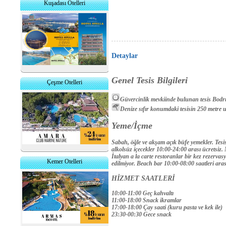
Kuşadası Otelleri
Detaylar
Genel Tesis Bilgileri
Çeşme Otelleri
Güvercinlik mevkiinde bulunan tesis Bodr
Denize sıfır konumdaki tesisin 250 metre
Yeme/İçme
Sabah, öğle ve akşam açık büfe yemekler. Tesis
alkolsüz içecekler 10:00-24:00 arası ücretsiz
İtalyan a la carte restoranlar bir kez rezervas
Kemer Otelleri
edilmiyor. Beach bar 10:00-08:00 saatleri aras
HİZMET SAATLERİ
10:00-11:00 Geç kahvaltı
11:00-18:00 Snack ikramlar
17:00-18:00 Çay saati (kuru pasta ve kek ile)
23:30-00:30 Gece snack