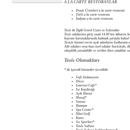
A LA CARTE RESTORANLAR
Deniz Ürünleri a la carte restoran
Türk a la carte restoran
İtalyan a la carte restoran
Tesis ile İlgili Genel Uyarı ve İstisnalar
Tesis odalarına giriş saati 14.00'ten itibaren b
hayvan barınaklarında kalmak şartıyla kabul e
Tesiste hizmet veren açık alanların kullanımı 
Aile odaları veya bazı özel odalar haricinde,
sıkışıklık yaratabilir ve verilen ilave yataklar
Tesis Olanakları
* ile işaretli hizmetler ücretlidir
Soft Animasyon
Disco
Internet Cafe*
Su Kaydırağı
Açık Havuz
Masaj*
Sauna
Hamam
Spa Center*
Mini Golf
Kano
Su Sporları*
Tenis Sahası
Tenis Sahası Işıklandırması*