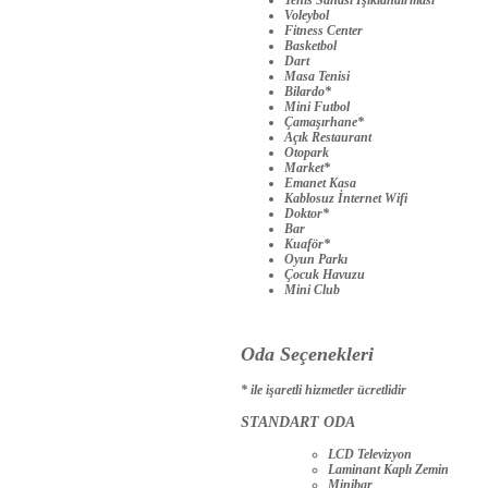
Voleybol
Fitness Center
Basketbol
Dart
Masa Tenisi
Bilardo*
Mini Futbol
Çamaşırhane*
Açık Restaurant
Otopark
Market*
Emanet Kasa
Kablosuz İnternet Wifi
Doktor*
Bar
Kuaför*
Oyun Parkı
Çocuk Havuzu
Mini Club
Oda Seçenekleri
* ile işaretli hizmetler ücretlidir
STANDART ODA
LCD Televizyon
Laminant Kaplı Zemin
Minibar