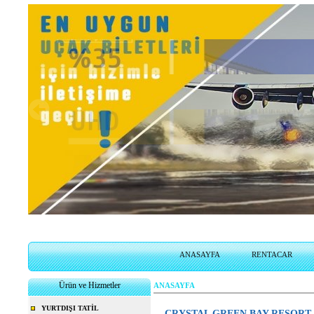
BiletSales.com
Uçak biletlerinizi 7/24 istediğiniz de online sitemizden alabilirsiniz.
ANASAYFA
RENTACAR
Ürün ve Hizmetler
ANASAYFA
YURTDIŞI TATİL
CRYSTAL GREEN BAY RESORT