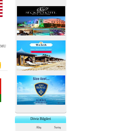
ORMU
Döviz Bilgileri
Alış
Satış