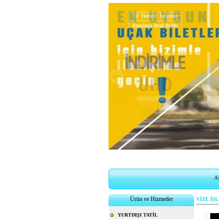
A
Ürün ve Hizmetler
VİZE İŞ
YURTDIŞI TATİL