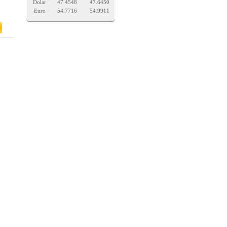
Dolar
47.4548
47.6450
Euro
54.7716
54.9911