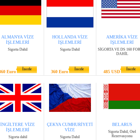
ALMANYA VİZE
HOLLANDA VİZE
AMERİKA VİZE
İŞLEMLERİ
İŞLEMLERİ
İŞLEMLERİ
Sigorta Dahil
Sigorta Dahil
SİGORTA VE DS 160 F
DAHİL
İncele
İncele
İncele
360 Euro
360 Euro
485 USD
İNGİLTERE VİZE
ÇEKYA CUMHURİYETİ
BELARUS
İŞLEMLERİ
VİZE
Sigorta Dahil, Otel
Rezervasyonu
Sigorta dahil
Sigorta Dahil