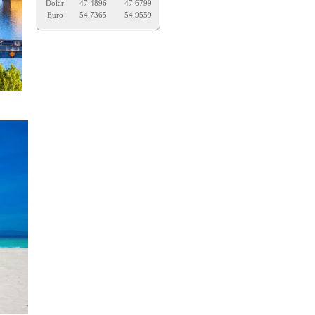
Dolar
47.4896
47.6799
Euro
54.7365
54.9559