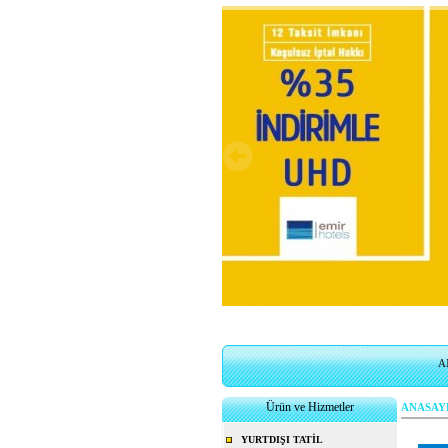
A
Ürün ve Hizmetler
ANASAY
YURTDIŞI TATİL