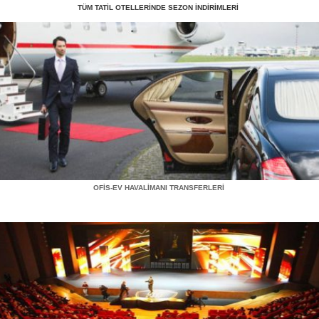
TÜM TATİL OTELLERİNDE SEZON İNDİRİMLERİ
OFİS-EV HAVALİMANI TRANSFERLERİ