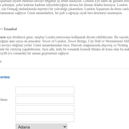
uarium ziyaret etmenizi tavsiye ettiğimiz üç temel lokasyon. London Eye zaten ilk günden beri
zi çekmiştir, şehri kademe kademe izleyebileceğiniz devasa bir dönme dolaba benziyor. London
sizi Ortaçağ zindanlarında ürpertici bir yolculuğa çıkartırken, London Aquarium da deniz canlıl
tanımanızı sağlıyor. Günü tamamlarken, bir pub’a uğrayıp siyah bira denemeyi unutmayın.
>> İstanbul
turu
için dördüncü güne, meşhur Londra metrosunu kullanarak devam edebilirsiniz. Bu sayede
ceğiniz alan sayısı da artacaktır. Tower of London, Tower Bridge, City Hall ve Westminister Ab
 tavsiye ettiğimiz yerler. Günü tamamlamadan önce, Harrods mağazasında alışveriş ve Notting 
nde bir yürüyüş yapabilirsiniz. Aynı adlı, ünlü bir romantik komedi filmine de konu olan bu mah
eyifli (ve romantik) bir zaman geçirmenizi sağlıyor.
m
Formu
iktarı