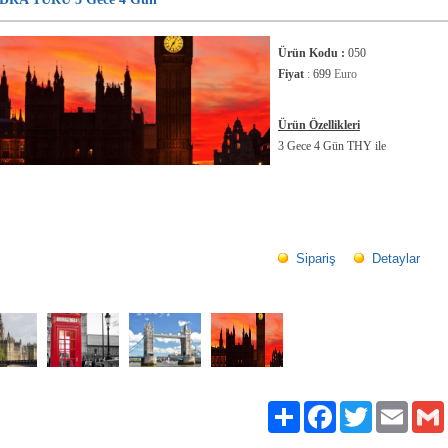
Ürün Kodu :
050
Fiyat
:
699
Euro
Ürün Özellikleri
3 Gece 4 Gün THY ile
Sipariş
Detaylar
Paylaş
Facebook
Twitter
Email