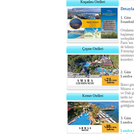
Kuşadası Otelleri
Detayl
1. Gün
İstanbu
Ortalama 
başlamaya
yerleştik
Paris’ten
ile bilin
Çeşme Otelleri
Yürüyüşün
unutmayı
lezzetleri
2. Gün
Londra
İkinci gü
Müzesi ve
ve Dali g
Kemer Otelleri
tarihi is
olmasıyla
geldiğini
3. Gün
Londra
Londra 