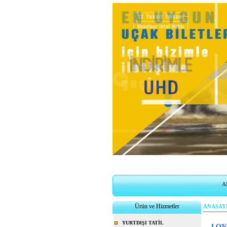
A
Ürün ve Hizmetler
ANASAY
YURTDIŞI TATİL
LON