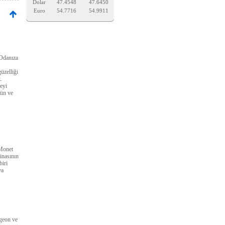
Dolar
47.4548
47.6450
Euro
54.7716
54.9911
 Odanıza
üzelliği
.
eyi
rün ve
 Monet
binasının
biri
ya
geon ve