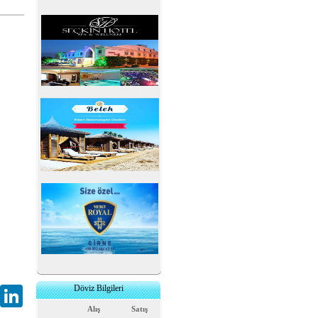
Döviz Bilgileri
Gmail
LinkedIn
Alış
Satış