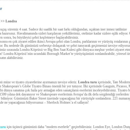
ar
l >> Londra
uçuş süremiz 4 saat. Sadece iki saatlik bir saat farkı olduğundan, uçaktan iner inmez tatilinize
 hazırsınız. Havalimanında sizleri karşılayan yetkililerimiz, otelinize kadar sizlere eşlik ediyor.
ten sonra, bu büyüleyici şehri keşfetmeye başlayabilirsiniz.
 sonra en çok ziyaret edilen ikinci Avrupa şehri olan Londra, parklarının ve yürüyüş rotalarının g
iyor. Bu nedenle ilk gününüzü serbestçe dolaşarak ve şehri tanıyarak geçirmenizi tavsiye ediyoruz
üz sırasında Londra Köprüsü ve Big Ben Saat Kulesi gibi dünyaca meşhur yerleri ziyaret etm
n! Londra Köprüsü’nün ucundaki Borough Market’te yürüyüşünüzü sonlandırabilir, yöresel ü
 satın alabilirsiniz.
nü müze ve tiyatro ziyaretlerine ayırmanızı tavsiye ederiz.
Londra turu
içerisinde, Tate Modern
 Shakespeare’s Globe Tiyatro Binası önemli bir yer tutuyor. İlki içerisinde Gauguin, Picasso,
ibi dünya sanatına çok fazla şey armağan eden sanatçıların eserlerini inceleyebilirsiniz. Tiyatro 
e 1599 yılına dek dayanıyor ve Shakespeare eserlerinin Avrupa’da ilk defa sergilendiği yerlerden 
 biliniyor. Gününüzü Baker Street üzerinde yapacağınız bir yürüyüşle sonlandırın. 221 numara
zde ne yapacağınızı biliyorsunuz – Sherlock Holmes’a el sallayın!
turu
için üçüncü gününüzü daha “modern eserlerle” geçirebilirsiniz. London Eye, London Dun