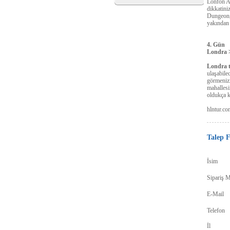
Lonfon Aq
dikkatini
Dungeon, 
yakından 
4. Gün
Londra 
Londra 
ulaşabile
görmenizi
mahallesi
oldukça k
hlntur.co
Talep 
İsim
Sipariş M
E-Mail
Telefon
İl