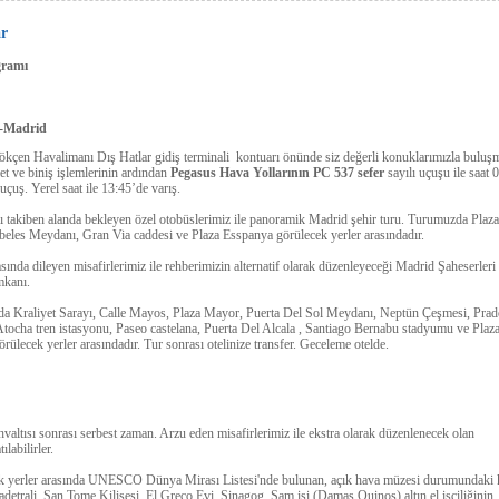
ar
gramı
l-Madrid
kçen Havalimanı Dış Hatlar gidiş terminali kontuarı önünde siz değerli konuklarımızla buluş
let ve biniş işlemlerinin ardından
Pegasus Hava Yollarının PC 537 sefer
sayılı uçuşu ile saat 
uçuş. Yerel saat ile 13:45’de varış.
ı takiben alanda bekleyen özel otobüslerimiz ile panoramik Madrid şehir turu. Turumuzda Plaz
beles Meydanı, Gran Via caddesi ve Plaza Esspanya görülecek yerler arasındadır.
sında dileyen misafirlerimiz ile rehberimizin alternatif olarak düzenleyeceği Madrid Şaheserleri
mkanı.
a Kraliyet Sarayı, Calle Mayos, Plaza Mayor, Puerta Del Sol Meydanı, Neptün Çeşmesi, Prad
tocha tren istasyonu, Paseo castelana, Puerta Del Alcala , Santiago Bernabu stadyumu ve Plaz
görülecek yerler arasındadır. Tur sonrası otelinize transfer. Geceleme otelde.
valtısı sonrası serbest zaman. Arzu eden misafirlerimiz ile ekstra olarak düzenlenecek olan
ılabilirler.
k yerler arasında UNESCO Dünya Mirası Listesi'nde bulunan, açık hava müzesi durumundaki 
detrali, San Tome Kilisesi, El Greco Evi, Sinagog, Şam işi (Damas Quinos) altın el işciliğinin