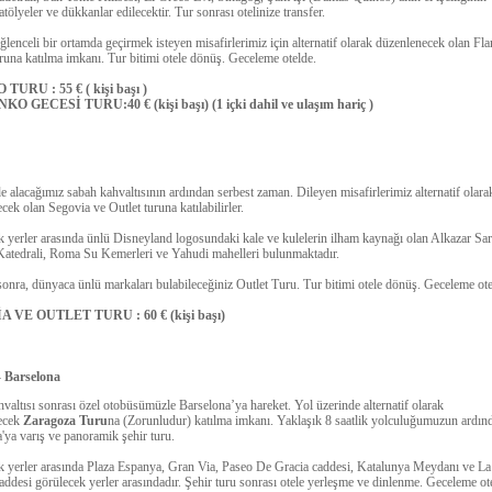
atölyeler ve dükkanlar edilecektir. Tur sonrası otelinize transfer.
lenceli bir ortamda geçirmek isteyen misafirlerimiz için alternatif olarak düzenlenecek olan F
runa katılma imkanı. Tur bitimi otele dönüş. Geceleme otelde.
URU : 55 € ( kişi başı )
 GECESİ TURU:40 € (kişi başı) (1 içki dahil ve ulaşım hariç )
e alacağımız sabah kahvaltısının ardından serbest zaman. Dileyen misafirlerimiz alternatif olara
cek olan Segovia ve Outlet turuna katılabilirler.
 yerler arasında ünlü Disneyland logosundaki kale ve kulelerin ilham kaynağı olan Alkazar Sar
atedrali, Roma Su Kemerleri ve Yahudi mahelleri bulunmaktadır.
onra, dünyaca ünlü markaları bulabileceğiniz Outlet Turu. Tur bitimi otele dönüş. Geceleme ote
 VE OUTLET TURU : 60 € (kişi başı)
- Barselona
valtısı sonrası özel otobüsümüzle Barselona’ya hareket. Yol üzerinde alternatif olarak
ecek
Zaragoza Turu
na (Zorunludur) katılma imkanı. Yaklaşık 8 saatlik yolculuğumuzun ardın
'ya varış ve panoramik şehir turu.
 yerler arasında Plaza Espanya, Gran Via, Paseo De Gracia caddesi, Katalunya Meydanı ve La
ddesi görülecek yerler arasındadır. Şehir turu sonrası otele yerleşme ve dinlenme. Geceleme ot