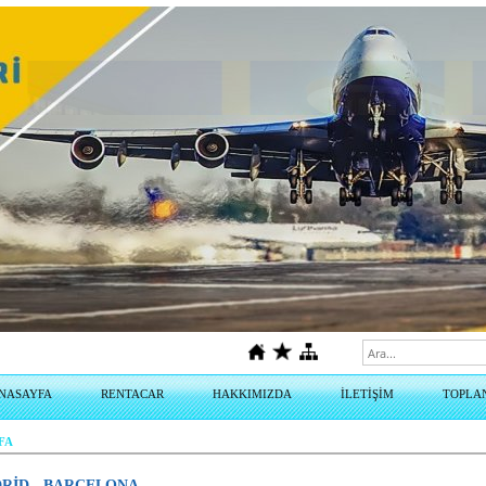
ine sitemizden alabilirsiniz.
NASAYFA
RENTACAR
HAKKIMIZDA
İLETİŞİM
TOPLA
FA
RİD - BARCELONA