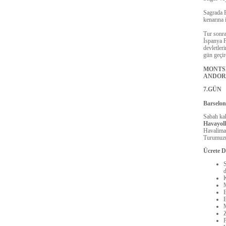
Sagrada F
kenarına 
Tur sonra
İspanya F
devletler
gün geçir
MONTSE
ANDO
7.GÜN
Barselon
Sabah kah
Havayoll
Havaliman
Turumuzu
Ücrete D
S
d
K
M
B
B
P