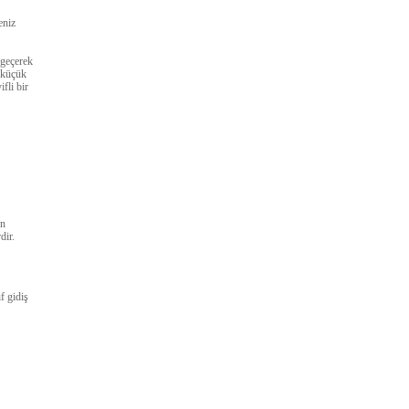
eniz
 geçerek
n küçük
fli bir
en
dir.
f gidiş