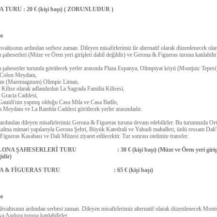
TURU : 20 € (kişi başı) ( ZORUNLUDUR )
na
valtısının ardından serbest zaman. Dileyen misafirlerimiz ile alternatif olarak düzenlenecek ola
 şaheserleri (Müze ve Ören yeri girişleri dahil değildir) ve Gerona & Figueras turuna katılabilirl
 şaheserler turunda görülecek yerler arasında Plaza Espanya, Olimpiyat köyü (Montjuic Tepesi
 Colon Meydanı,
an (Maremagnum) Olimpic Liman,
Kilise olarak adlandırılan La Sagrada Familia Kilisesi,
 Gracia Caddesi,
auidi'nin yapmış olduğu Casa Mila ve Casa Batllo,
 Meydanı ve La Rambla Caddesi görülecek yerler arasındadır.
ardından dileyen misafirlerimiz Gerona & Figueras turuna devam edebilirler. Bu turumuzda Or
alma mimari yapılarıyla Gerona Şehri, Büyük Katedrali ve Yahudi mahalleri, ünlü ressam Dali'
igueras Kasabası ve Dali Müzesi ziyaret edilecektir. Tur sonrası otelinize transfer.
ONA ŞAHESERLERİ TURU : 30 € (kişi başı) (Müze ve Ören yeri girişl
idir)
A & FİGUERAS TURU : 65 € (kişi başı)
na
valtısının ardından serbest zaman. Dileyen misafirlerimiz alternatif olarak düzenlenecek Mont
ya Andora turuna katılabilirler.