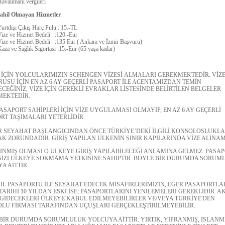
avalimanı vergileri
ahil Olmayan Hizmetler
urtdışı Çıkış Harç Pulu : 15.-TL
Vize ve Hizmet Bedeli :120.-Eur
Vize ve Hizmet Bedeli :135 Eur ( Ankara ve İzmir Başvuru)
aza ve Sağlık Sigortası :15.-Eur (65 yaşa kadar)
 İÇİN YOLCULARIMIZIN SCHENGEN VİZESİ ALMALARI GEREKMEKTEDİR. VİZ
USU İÇİN EN AZ 6 AY GEÇERLİ PASAPORT İLE ACENTAMIZDAN TEMİN
ECEĞİNİZ, VİZE İÇİN GEREKLİ EVRAKLAR LİSTESİNDE BELİRTİLEN BELGELER
EKTEDİR.
PASAPORT SAHİPLERİ İÇİN VİZE UYGULAMASI OLMAYIP, EN AZ 6 AY GEÇERLİ
RT TAŞIMALARI YETERLİDİR.
R SEYAHAT BAŞLANGICINDAN ÖNCE TÜRKİYE’DEKİ İLGİLİ KONSOLOSLUKL
K ZORUNDADIR. GİRİŞ YAPILAN ÜLKENİN SINIR KAPILARINDA VİZE ALINA
LINMIŞ OLMASI O ÜLKEYE GİRİŞ YAPILABİLECEĞİ ANLAMINA GELMEZ. PASA
 SİZİ ÜLKEYE SOKMAMA YETKİSİNE SAHİPTİR. BÖYLE BİR DURUMDA SORUM
A AİTTİR.
EŞİL PASAPORTU İLE SEYAHAT EDECEK MİSAFİRLERİMİZİN, EĞER PASAPORTLA
 TARİHİ 10 YILDAN ESKİ İSE; PASAPORTLARINI YENİLEMELERİ GEREKLİDİR. A
GİDECEKLERİ ÜLKEYE KABUL EDİLMEYEBİLİRLER VE/VEYA TÜRKİYE'DEN
LU FİRMASI TARAFINDAN UÇUŞLARI GERÇEKLEŞTİRİLMEYEBİLİR.
BİR DURUMDA SORUMLULUK YOLCUYA AİTTİR. YIRTIK, YIPRANMIŞ, ISLANM