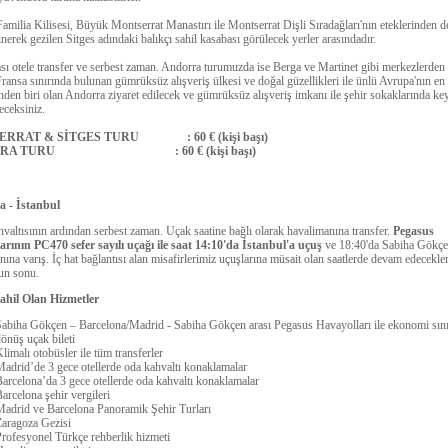
amilia Kilisesi, Büyük Montserrat Manastırı ile Montserrat Dişli Sıradağları'nın eteklerinden d
inerek gezilen Sitges adındaki balıkçı sahil kasabası görülecek yerler arasındadır.
sı otele transfer ve serbest zaman. Andorra turumuzda ise Berga ve Martinet gibi merkezlerden
ransa sınırında bulunan gümrüksüz alışveriş ülkesi ve doğal güzellikleri ile ünlü Avrupa'nın e
inden biri olan Andorra ziyaret edilecek ve gümrüksüz alışveriş imkanı ile şehir sokaklarında keyi
eceksiniz.
RRAT & SİTGES TURU : 60 € (kişi başı)
RRA TURU : 60 € (kişi başı)
a - İstanbul
valtısının ardından serbest zaman. Uçak saatine bağlı olarak havalimanına transfer.
Pegasus
arının PC470 sefer sayılı uçağı ile saat 14:10'da İstanbul'a uçuş
ve 18:40'da Sabiha Gökç
ına varış. İç hat bağlantısı alan misafirlerimiz uçuşlarına müsait olan saatlerde devam edecekler
n sonu.
ahil Olan Hizmetler
abiha Gökçen – Barcelona/Madrid - Sabiha Gökçen arası Pegasus Havayolları ile ekonomi sını
önüş uçak bileti
limalı otobüsler ile tüm transferler
adrid’de 3 gece otellerde oda kahvaltı konaklamalar
arcelona’da 3 gece otellerde oda kahvaltı konaklamalar
arcelona şehir vergileri
Madrid ve Barcelona Panoramik Şehir Turları
Zaragoza Gezisi
rofesyonel Türkçe rehberlik hizmeti