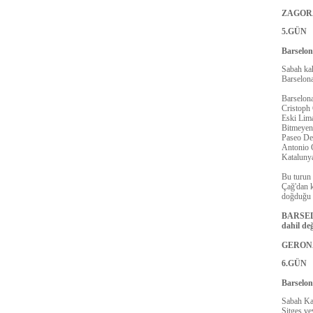
ZAGORA 
5.GÜN
Barselo
Sabah kah
Barselona
Barselona
Cristoph
Eski Lim
Bitmeyen 
Paseo De
Antonio G
Katalunya
Bu turun 
Çağ'dan k
doğduğu F
BARSEL
dahil değ
GERON
6.GÜN
Barselo
Sabah Kah
Sitges ve