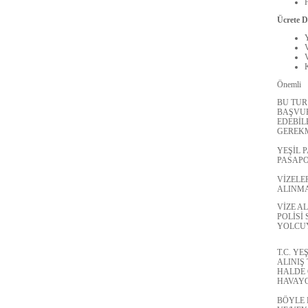
H
Ücrete D
Y
K
Önemli
BU TUR
BAŞVUR
EDEBİL
GEREKM
YEŞİL 
PASAPO
VİZELE
ALINMA
VİZE A
POLİSİ
YOLCUY
T.C. Y
ALINIŞ
HALDE 
HAVAYO
BÖYLE 