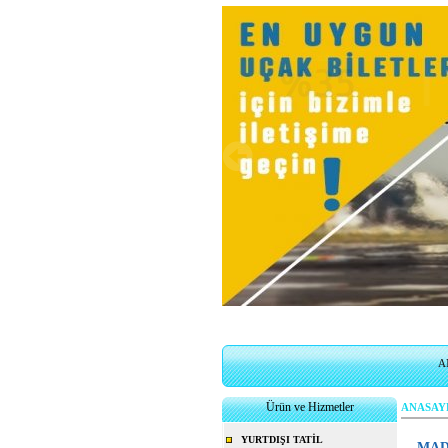
BiletSales.com
Uçak biletlerinizi 7/24 istediğiniz de onl
A
Ürün ve Hizmetler
ANASAY
YURTDIŞI TATİL
MAD