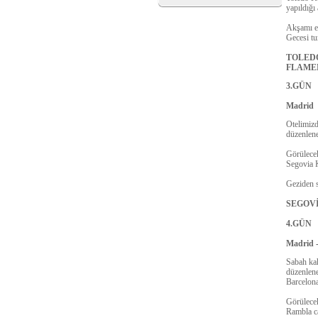
yapıldığı 
Akşamı eğ
Gecesi tu
TOLEDO T
FLAMENKO
3.GÜN
Madrid
Otelimizd
düzenlene
Görülecek
Segovia K
Geziden s
SEGOVİA
4.GÜN
Madrid 
Sabah kah
düzenlen
Barcelona
Görülecek
Rambla ca