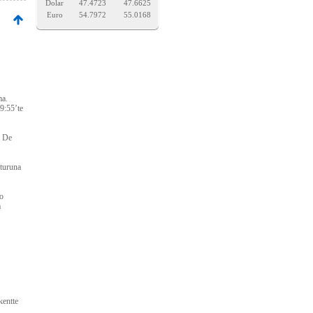
Dolar
47.4723
47.6625
Euro
54.7972
55.0168
ma.
09:55’te
a De
 turuna
o
a
kentte