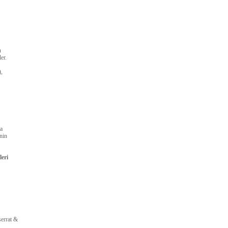
n
er.
),
ta
nin
eri
serrat &