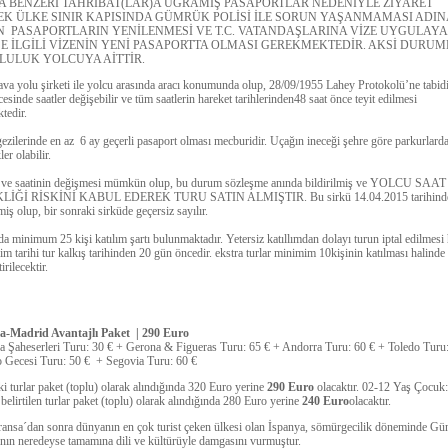
A BENZERİ TAHRİBAT(LAR)A UĞRAMIŞ PASAPORTLAR NEDENİYLE ZİYARET
EK ÜLKE SINIR KAPISINDA GÜMRÜK POLİSİ İLE SORUN YAŞANMAMASI ADIN
N PASAPORTLARIN YENİLENMESİ VE T.C. VATANDAŞLARINA VİZE UYGULAYA
SE İLGİLİ VİZENİN YENİ PASAPORTTA OLMASI GEREKMEKTEDİR. AKSİ DURU
ULUK YOLCUYA AİTTİR.
ava yolu şirketi ile yolcu arasında aracı konumunda olup, 28/09/1955 Lahey Protokolü’ne tabidi
sinde saatler değişebilir ve tüm saatlerin hareket tarihlerinden48 saat önce teyit edilmesi
tedir.
gezilerinde en az 6 ay geçerli pasaport olması mecburidir. Uçağın ineceği şehre göre parkurlard
ler olabilir.
i ve saatinin değişmesi mümkün olup, bu durum sözleşme anında bildirilmiş ve YOLCU SAAT
LİĞİ RİSKİNİ KABUL EDEREK TURU SATIN ALMIŞTIR. Bu sirkü 14.04.2015 tarihind
iş olup, bir sonraki sirküde geçersiz sayılır.
 minimum 25 kişi katılım şartı bulunmaktadır. Yetersiz katıllımdan dolayı turun iptal edilmesi 
rim tarihi tur kalkış tarihinden 20 gün öncedir. ekstra turlar minimim 10kişinin katılması halinde
irilecektir.
na-Madrid Avantajlı Paket | 290 Euro
 Şaheserleri Turu: 30 € + Gerona & Figueras Turu: 65 € + Andorra Turu: 60 € + Toledo Turu
 Gecesi Turu: 50 € + Segovia Turu: 60 €
i turlar paket (toplu) olarak alındığında 320 Euro yerine
290 Euro
olacaktır. 02-12 Yaş Çocuk:
belirtilen turlar paket (toplu) olarak alındığında 280 Euro yerine
240 Euro
olacaktır.
ransa´dan sonra dünyanın en çok turist çeken ülkesi olan İspanya, sömürgecilik döneminde Gü
ın neredeyse tamamına dili ve kültürüyle damgasını vurmuştur.