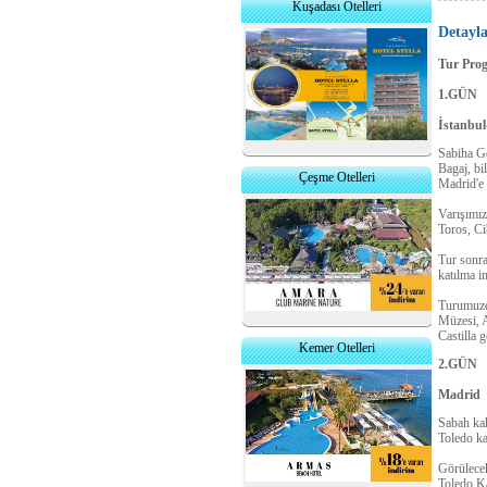
Kuşadası Otelleri
Detayl
Tur Pro
1.GÜN
İstanbu
Sabiha Gö
Bagaj, bi
Çeşme Otelleri
Madrid'e 
Varışımız
Toros, Ci
Tur sonra
katılma i
Turumuzd
Müzesi, A
Castilla 
Kemer Otelleri
2.GÜN
Madrid
Sabah kah
Toledo kat
Görülece
Toledo Ka