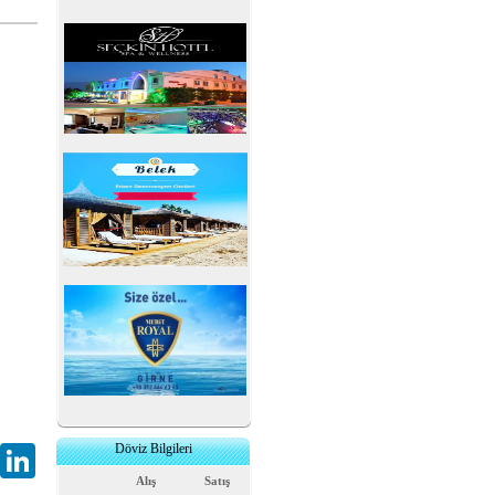
Döviz Bilgileri
Gmail
LinkedIn
Alış
Satış