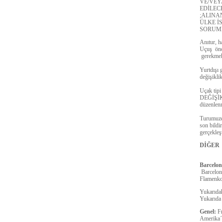
VE/VEY
EDİLEC
;ALINA
ÜLKE İ
SORUML
Anıtur, h
Uçuş önce
gerekmek
Yurtdışı 
değişiklik
Uçak tip
DEĞİŞİK
düzenlenm
Turumuzda
son bildi
gerçekleşt
DİĞER
Barcelo
Barcelona
Flamenko
Yukarıdak
Yukarıda 
Genel:
F
Amerika´n