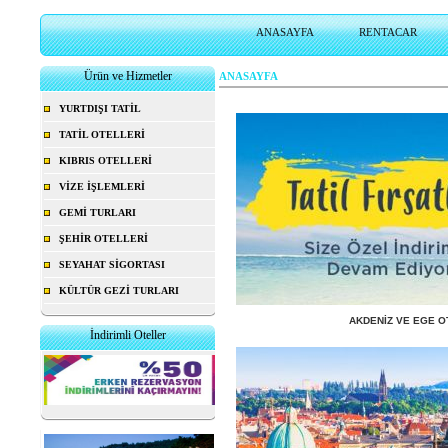
ANASAYFA
RENTACAR
Ürün ve Hizmetler
ANASAYFA
YURTDIŞI TATİL
TATİL OTELLERİ
KIBRIS OTELLERİ
VİZE İŞLEMLERİ
GEMİ TURLARI
ŞEHİR OTELLERİ
SEYAHAT SİGORTASI
KÜLTÜR GEZİ TURLARI
AKDENİZ VE EGE O
İndirimli Oteller